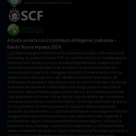
Attività avviata con il contributo di Regione Lombardia – 
Bando Nuova Impresa 2024.
La presente pagina informativa ha unicamente scopo informativo e di 
marketing da parte di Plannix SCF srl. Le informazioni ivi contenute non 
costituiscono e non possono essere interpretate alla stregua di una 
consulenza d’investimento o di un invito o la raccomandazione in 
favore di particolari titoli, strategie o prodotti d’investimento o di una 
sollecitazione all’acquisto o alla vendita di prodotti finanziari o ad 
effettuare una qualsiasi altra transazione di natura finanziaria. Qualsiasi 
eventuale decisione di investimento che venga presa in relazione al 
contenuto della presente pagina informativa o ai contenuti accessibili 
sulla piattaforma Plannix è di esclusiva responsabilità dell’investitore 
che deve considerare il software Plannix come uno strumento di analisi, 
di tracciamento, di informazione e di supporto alle sue personali 
decisioni di investimento. La piattaforma Plannix non esegue e non può 
eseguire transazioni finanziarie per o per conto dei clienti registrati e 
non fornisce nè può fornire specifiche raccomandazioni in favore di 
particolari titoli, strategie o prodotti d’investimento; il software Plannix 
viene unicamente utilizzato a scopo illustrativo per facilitare agli utenti la 
visualizzazione indipendente del proprio patrimonio e dei propri 