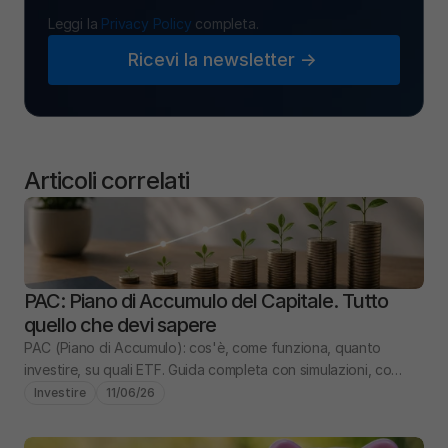
Leggi la 
Privacy Policy
 completa.
Ricevi la newsletter ->
Articoli correlati
PAC: Piano di Accumulo del Capitale. Tutto 
quello che devi sapere
PAC (Piano di Accumulo): cos'è, come funziona, quanto 
investire, su quali ETF. Guida completa con simulazioni, costi 
e confronto PIC vs PAC.
Investire
11/06/26