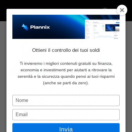
Select Language
Torna al blog
Condividi:
Chi Siamo
Ottieni il controllo dei tuoi soldi
Inizia da qui
Pricing
Ti invieremo i migliori contenuti gratuiti su finanza,
economia e investimenti per aiutarti a ritrovare la
Blog
serenità e la sicurezza quando pensi ai tuoi risparmi
Finanza comportamentale
8 mag 2026
Newsletter
(anche se parti da zero).
La speranza non è un 
Community
Digita
piano finanziario
Contattaci
il
nome
Digita
Il mercato non sa che esisti
Accedi
l'email
Select Language
Invia
"Speriamo che i mercati salgano."