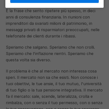
È la frase che sento ripetere più spesso, in dieci 
anni di consulenza finanziaria. In riunioni con 
imprenditori da svariati milioni di patrimonio, in 
messaggi privati di risparmiatori preoccupati, nelle 
telefonate dei clienti durante i ribassi.
Speriamo che salgano. Speriamo che non crolli. 
Speriamo che l'inflazione rientri. Speriamo che 
questa volta sia diverso.
Il problema è che al mercato non interessa cosa 
speri. Il mercato non sa che esisti. Non conosce i 
tuoi obiettivi, le tue ansie, il tuo mutuo, l'università 
di tuo figlio o la tua pensione integrativa. Il mercato 
fa il mercato: sale, scende, lateralizza, crolla e 
rimbalza, con o senza il tuo permesso, con o senza 