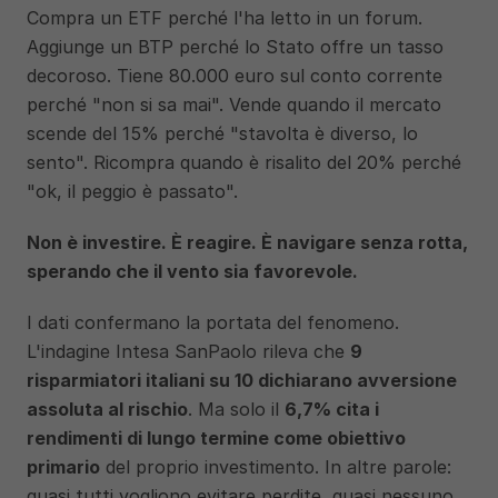
Compra un ETF perché l'ha letto in un forum. 
Aggiunge un BTP perché lo Stato offre un tasso 
decoroso. Tiene 80.000 euro sul conto corrente 
perché "non si sa mai". Vende quando il mercato 
scende del 15% perché "stavolta è diverso, lo 
sento". Ricompra quando è risalito del 20% perché 
"ok, il peggio è passato".
Non è investire. È reagire. È navigare senza rotta, 
sperando che il vento sia favorevole.
I dati confermano la portata del fenomeno. 
L'indagine Intesa SanPaolo rileva che 
9 
risparmiatori italiani su 10 dichiarano avversione 
assoluta al rischio
. Ma solo il 
6,7% cita i 
rendimenti di lungo termine come obiettivo 
primario
 del proprio investimento. In altre parole: 
quasi tutti vogliono evitare perdite, quasi nessuno 