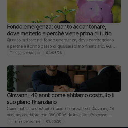
Fondo emergenza: quanto accantonare, 
dove metterlo e perché viene prima di tutto
Quanto mettere nel fondo emergenza, dove parcheggiarlo 
e perché è il primo passo di qualsiasi piano finanziario. Guida 
pratica con numeri e scenari.
Finanza personale
04/06/26
Giovanni, 49 anni: come abbiamo costruito il 
suo piano finanziario
Come abbiamo costruito il piano finanziario di Giovanni, 49 
anni, imprenditore con 350.000€ da investire. Processo 
completo: analisi, obiettivi, portafoglio.
Finanza personale
03/06/26