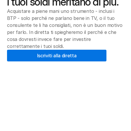
I tuoi soldi meritano di più.
Acquistare a piene mani uno strumento - inclusi i 
BTP - solo perché ne parlano bene in TV, o il tuo 
consulente te li ha consigliati, non è un buon motivo 
per farlo. In diretta ti spiegheremo il perché e che 
cosa dovresti invece fare per investire 
correttamente i tuoi soldi.
Iscriviti alla diretta
Quello che nessuno ti dice
Certamente i BTP hanno dei vantaggi, ma ci sono 
anche degli svantaggi nell'investire in questi 
strumenti. Durante la diretta ti spiegheremo tutto 
quello che devi sapere - e che spesso non ti 
raccontano - per investire consapevolmente su 
questo strumento.
Come raggiungere i tuoi obiettivi finanziari