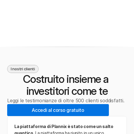
siano essenziali per imparare le basi della gestione 
del denaro e che dunque vadano divulgati il più 
possibile.
I nostri clienti
Costruito insieme a 
investitori come te
Leggi le testimonianze di oltre 500 clienti soddisfatti.
Accedi al corso gratuito
La piattaforma di Plannix è stato come un salto 
quantico.
 La piattaforma ha riunito in un unico 