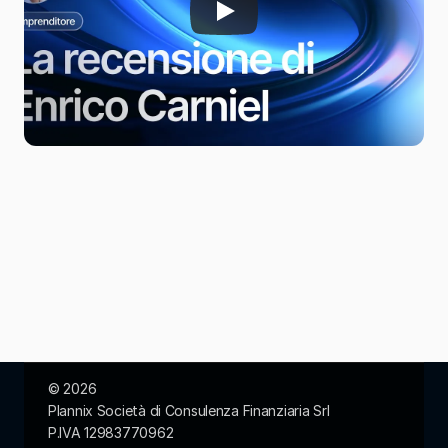
© 2026  
Plannix Società di Consulenza Finanziaria Srl
P.IVA 12983770962