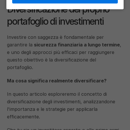
Diversificazione del proprio 
portafoglio di investimenti
Investire con saggezza è fondamentale per 
garantire la 
sicurezza finanziaria a lungo termine
, 
e uno degli approcci più efficaci per raggiungere 
questo obiettivo è la diversificazione del 
portafoglio. 
Ma cosa significa realmente diversificare? 
In questo articolo esploreremo il concetto di 
diversificazione degli investimenti, analizzandone 
l'importanza e le strategie per applicarla 
efficacemente.