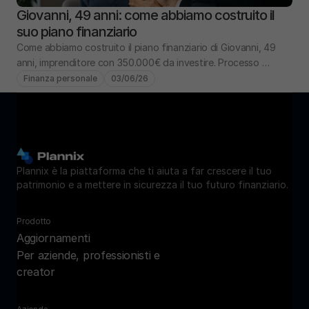
Giovanni, 49 anni: come abbiamo costruito il 
suo piano finanziario
Come abbiamo costruito il piano finanziario di Giovanni, 49 
anni, imprenditore con 350.000€ da investire. Processo 
completo: analisi, obiettivi, portafoglio.
Finanza personale
03/06/26
Plannix è la piattaforma che ti aiuta a far crescere il tuo 
patrimonio e a mettere in sicurezza il tuo futuro finanziario.
Prodotto
Aggiornamenti
Per aziende, professionisti e 
creator