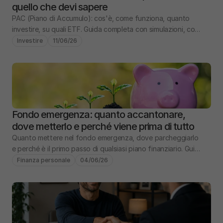
quello che devi sapere
PAC (Piano di Accumulo): cos'è, come funziona, quanto 
investire, su quali ETF. Guida completa con simulazioni, costi 
e confronto PIC vs PAC.
Investire
11/06/26
Fondo emergenza: quanto accantonare, 
dove metterlo e perché viene prima di tutto
Quanto mettere nel fondo emergenza, dove parcheggiarlo 
e perché è il primo passo di qualsiasi piano finanziario. Guida 
pratica con numeri e scenari.
Finanza personale
04/06/26