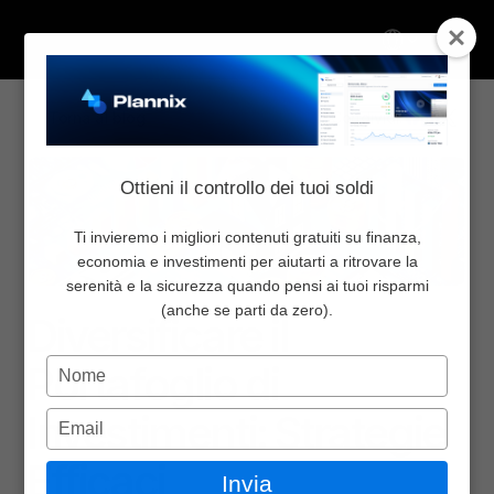
Select Language
Torna al blog
Condividi:
Chi Siamo
Ottieni il controllo dei tuoi soldi
Inizia da qui
Pricing
Ti invieremo i migliori contenuti gratuiti su finanza,
economia e investimenti per aiutarti a ritrovare la
Blog
serenità e la sicurezza quando pensi ai tuoi risparmi
Finanza personale
30 lug 2024
Newsletter
(anche se parti da zero).
Diversificare il 
Community
Digita
Portafoglio di 
Contattaci
il
nome
Investimenti: Strategie 
Digita
Accedi
l'email
Select Language
Efficaci
Invia