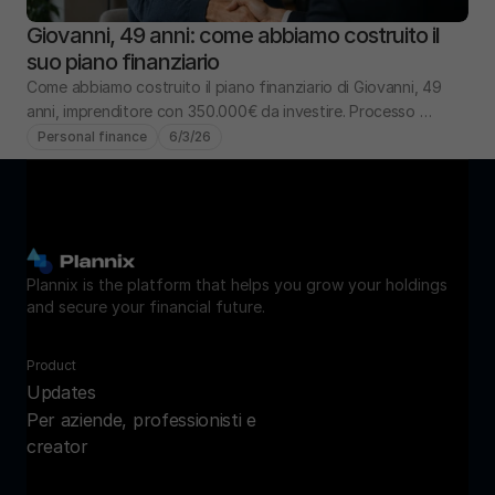
Giovanni, 49 anni: come abbiamo costruito il 
suo piano finanziario
Come abbiamo costruito il piano finanziario di Giovanni, 49 
anni, imprenditore con 350.000€ da investire. Processo 
completo: analisi, obiettivi, portafoglio.
Personal finance
6/3/26
Plannix is the platform that helps you grow your holdings 
and secure your financial future.
Product
Updates
Per aziende, professionisti e 
creator