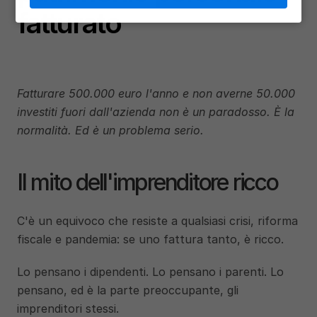
fatturato
Fatturare 500.000 euro l'anno e non averne 50.000 
investiti fuori dall'azienda non è un paradosso. È la 
normalità. Ed è un problema serio.
Il mito dell'imprenditore ricco
C'è un equivoco che resiste a qualsiasi crisi, riforma 
fiscale e pandemia: se uno fattura tanto, è ricco.
Lo pensano i dipendenti. Lo pensano i parenti. Lo 
pensano, ed è la parte preoccupante, gli 
imprenditori stessi.