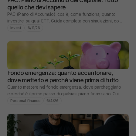
PAC: Piano di Accumulo del Capitale. Tutto 
quello che devi sapere
PAC (Piano di Accumulo): cos'è, come funziona, quanto 
investire, su quali ETF. Guida completa con simulazioni, costi 
e confronto PIC vs PAC.
Invest
6/11/26
Fondo emergenza: quanto accantonare, 
dove metterlo e perché viene prima di tutto
Quanto mettere nel fondo emergenza, dove parcheggiarlo 
e perché è il primo passo di qualsiasi piano finanziario. Guida 
pratica con numeri e scenari.
Personal finance
6/4/26