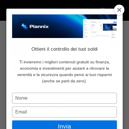
Select Language
Return to the blog
Share:
About
Ottieni il controllo dei tuoi soldi
Inizia da qui
Pricing
Ti invieremo i migliori contenuti gratuiti su finanza,
economia e investimenti per aiutarti a ritrovare la
Blog
serenità e la sicurezza quando pensi ai tuoi risparmi
Personal finance
Jun 1, 2026
Community
(anche se parti da zero).
Pianificazione 
Contact Us
Digita
finanziaria per 
il
Login
nome
imprenditori: 
Digita
Select Language
l'email
patrimonio personale ≠ 
Invia