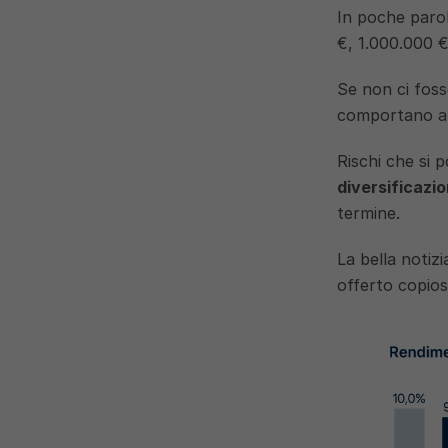
In poche parol
€, 1.000.000 €
Se non ci foss
comportano an
diversificazi
termine. 
La bella notiz
offerto copios