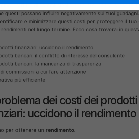
emo i vari tipi di commissioni e costi associati ai prodotti fi
e questi possano influire negativamente sui tuoi guadagni
ntificare e minimizzare questi costi per proteggere il tuo c
 rendimenti nel lungo termine. Ecco cosa troverai in questa
odotti finanziari: uccidono il rendimento
odotti bancari: il conflitto di interesse del consulente
rodotti bancari: la mancanza di trasparenza
 di commissioni a cui fare attenzione
nativa più efficiente
°problema dei costi dei prodotti 
nziari: uccidono il rendimento
mo per ottenere un 
rendimento
.