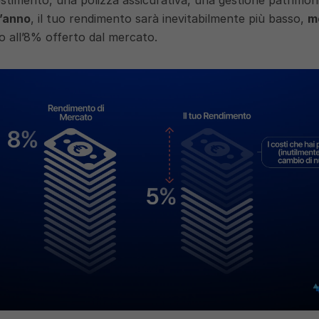
l’anno
, il tuo rendimento sarà inevitabilmente più basso, 
mo
to all’8% offerto dal mercato. 