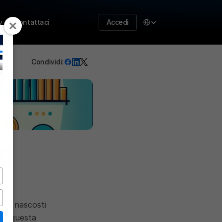
Select Language
y
Contattaci
Accedi
Condividi:
TART NOW
i 
ake your business to 
he next level with 
ur features 
sti nascosti 
In questa 