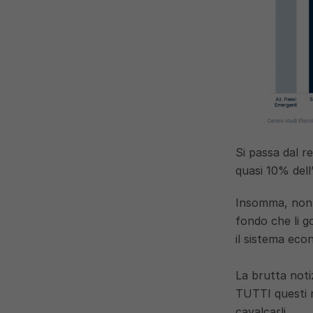
Si passa dal r
quasi 10% del
Insomma, non h
fondo che li g
il sistema eco
La brutta noti
TUTTI questi re
cavalcarli.