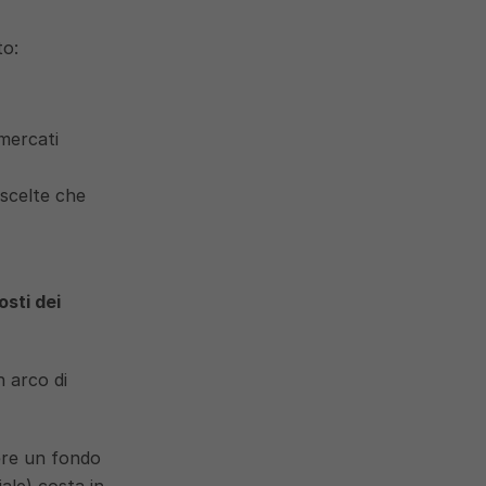
to:
mercati 
scelte che 
costi dei 
arco di 
ere un fondo 
le) costa in 