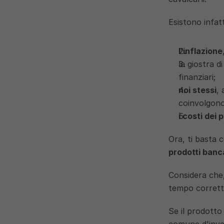
Esistono infat
l’inflazione
la giostra di
finanziari;
noi stessi
,
coinvolgono 
i costi dei 
Ora, ti basta 
prodotti banca
Considera che,
tempo corrett
Se il prodotto
comune d'inves