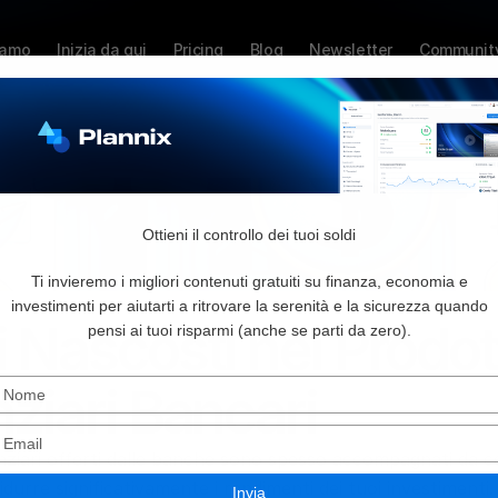
iamo
Inizia da qui
Pricing
Blog
Newsletter
Communit
Ottieni il controllo dei tuoi soldi
Ti invieremo i migliori contenuti gratuiti su finanza, economia e
S
g 2024
investimenti per aiutarti a ritrovare la serenità e la sicurezza quando
 Nascosti nei Prodott
T
pensi ai tuoi risparmi (anche se parti da zero).
t
Digita
ziari Bancari
il
o
nome
Digita
anziari offerti dalle banche sono spesso accompagnati da co
l'email
durre significativamente i rendimenti dei tuoi investimenti. 
Invia