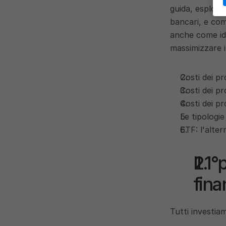
guida, esplorer
bancari, e com
anche come ide
massimizzare i
Costi dei pr
Costi dei pr
Costi dei p
Le tipologie
ETF: l'alter
Il 1
fina
Tutti investia