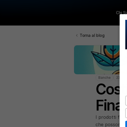
Chi S
Torna al blog
Banche
23 ma
Costi
Finan
I prodotti fin
che possono ri