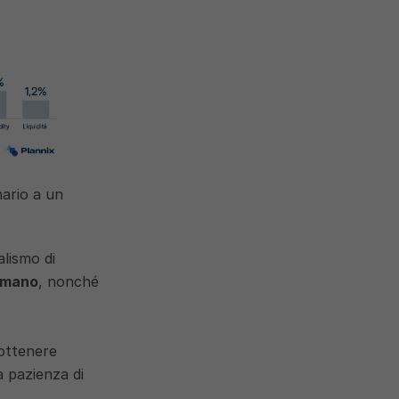
ario a un 
lismo di 
 umano
, nonché 
ottenere 
 pazienza di 