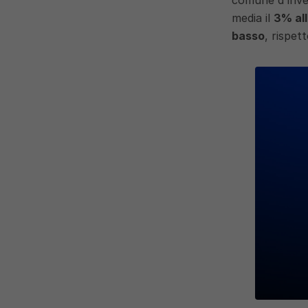
media il 
3% al
basso
, rispet