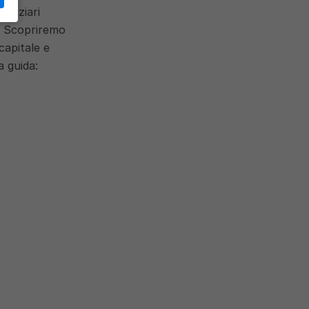
nanziari 
. Scopriremo 
apitale e 
 guida: 