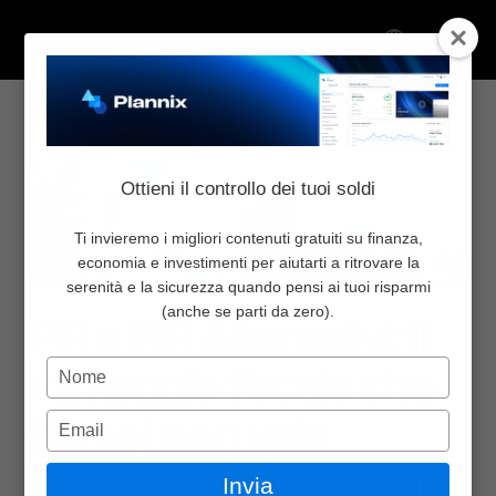
Select Language
Torna al blog
Condividi:
Chi Siamo
Ottieni il controllo dei tuoi soldi
Inizia da qui
Pricing
Ti invieremo i migliori contenuti gratuiti su finanza,
economia e investimenti per aiutarti a ritrovare la
Blog
serenità e la sicurezza quando pensi ai tuoi risparmi
Strumenti Finanziari
13 mag 2026
Newsletter
(anche se parti da zero).
PIR e PIR Alternativi: il 
Community
Digita
vantaggio fiscale che 
Contattaci
il
nome
(forse) non vale
Digita
Accedi
l'email
Select Language
PIR e PIR Alternativi: il 
Invia