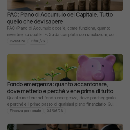
PAC: Piano di Accumulo del Capitale. Tutto 
quello che devi sapere
PAC (Piano di Accumulo): cos'è, come funziona, quanto 
investire, su quali ETF. Guida completa con simulazioni, costi 
e confronto PIC vs PAC.
Investire
11/06/26
Fondo emergenza: quanto accantonare, 
dove metterlo e perché viene prima di tutto
Quanto mettere nel fondo emergenza, dove parcheggiarlo 
e perché è il primo passo di qualsiasi piano finanziario. Guida 
pratica con numeri e scenari.
Finanza personale
04/06/26