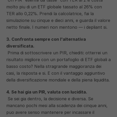
 Un PIR "esente da tasse" con TER al 2% costa 
molto piu di un ETF globale tassato al 26% con 
TER allo 0,22%. Prendi la calcolatrice, fai la 
simulazione su cinque e dieci anni, e guarda il valore 
netto finale. I numeri non mentono — i depliant si.
3. Confronta sempre con l'alternativa 
diversificata.
 Prima di sottoscrivere un PIR, chiediti: otterrei un 
risultato migliore con un portafoglio di ETF globali a 
basso costo? Nella stragrande maggioranza dei 
casi, la risposta e si. E con il vantaggio aggiuntivo 
della diversificazione mondiale e della piena liquidita.
4. Se hai gia un PIR, valuta con lucidita.
 Se sei gia dentro, la decisione e diversa. Se 
mancano pochi mesi alla scadenza dei cinque anni, 
puo avere senso mantenere per incassare il 