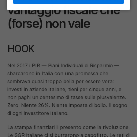
vantaggio fiscale che 
(forse) non vale
HOOK
Nel 2017 i PIR — Piani Individuali di Risparmio — 
sbarcarono in Italia con una promessa che 
sembrava quasi troppo bella per essere vera: 
investi in aziende italiane, tieni per cinque anni, e 
non paghi un centesimo di tasse sulle plusvalenze. 
Zero. Niente 26%. Niente imposta di bollo. Il sogno 
di ogni investitore italiano.
La stampa finanziari li presento come la rivoluzione. 
Le SGR italiane ci si buttarono a capofitto. Le reti di 