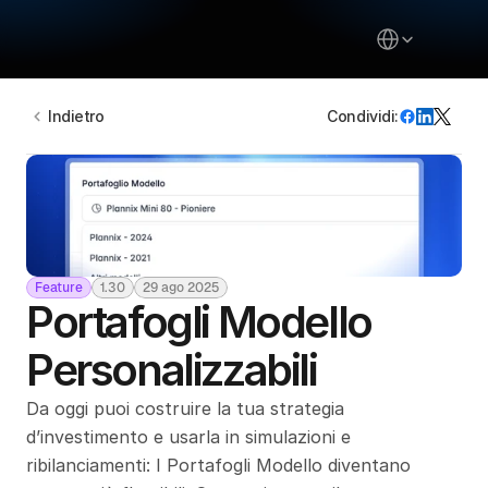
Select Language
Indietro
Condividi:
Chi Siamo
Inizia da qui
Pricing
Blog
Feature
1.30
29 ago 2025
Newsletter
Portafogli Modello 
Community
Personalizzabili
Contattaci
Da oggi puoi costruire la tua strategia 
Accedi
d’investimento e usarla in simulazioni e 
Select Language
ribilanciamenti: I Portafogli Modello diventano 