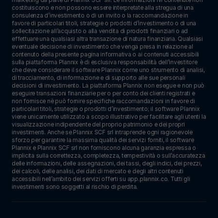
costituiscono e non possono essere interpretate alla stregua di una 
consulenza d’investimento o di un invito o la raccomandazione in 
favore di particolari titoli, strategie o prodotti d’investimento o di una 
sollecitazione all’acquisto o alla vendita di prodotti finanziari o ad 
effettuare una qualsiasi altra transazione di natura finanziaria. Qualsiasi 
eventuale decisione di investimento che venga presa in relazione al 
contenuto della presente pagina informativa o ai contenuti accessibili 
sulla piattaforma Plannix è di esclusiva responsabilità dell’investitore 
che deve considerare il software Plannix come uno strumento di analisi, 
di tracciamento, di informazione e di supporto alle sue personali 
decisioni di investimento. La piattaforma Plannix non esegue e non può 
eseguire transazioni finanziarie per o per conto dei clienti registrati e 
non fornisce nè può fornire specifiche raccomandazioni in favore di 
particolari titoli, strategie o prodotti d’investimento; il software Plannix 
viene unicamente utilizzato a scopo illustrativo per facilitare agli utenti la 
visualizzazione indipendente del proprio patrimonio e dei propri 
investimenti. Anche se Plannix SCF srl intraprende ogni ragionevole 
sforzo per garantire la massima qualità dei servizi forniti, il software 
Plannix e Plannix SCF srl non forniscono alcuna garanzia espressa o 
implicita sulla correttezza, completezza, tempestività o sull’accuratezza 
delle informazioni, delle assegnazioni, dei tassi, degli indici, dei prezzi, 
dei calcoli, delle analisi, dei dati di mercato e degli altri contenuti 
accessibili nell’ambito dei servizi offerti su app.plannix.co. Tutti gli 
investimenti sono soggetti al rischio di perdita.