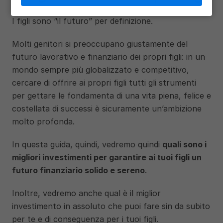
I figli sono “il futuro” per definizione.
Molti genitori si preoccupano giustamente del 
futuro lavorativo e finanziario dei propri figli: in un 
mondo sempre più globalizzato e competitivo, 
cercare di offrire ai propri figli tutti gli strumenti 
per gettare le fondamenta di una vita piena, felice e 
costellata di successi è sicuramente un’ambizione 
molto profonda. 
In questa guida, quindi, vedremo quindi 
quali sono i 
migliori investimenti per garantire ai tuoi figli un 
futuro finanziario solido e sereno
. 
Inoltre, vedremo anche qual è il miglior 
investimento in assoluto che puoi fare sin da subito 
per te e di conseguenza per i tuoi figli. 