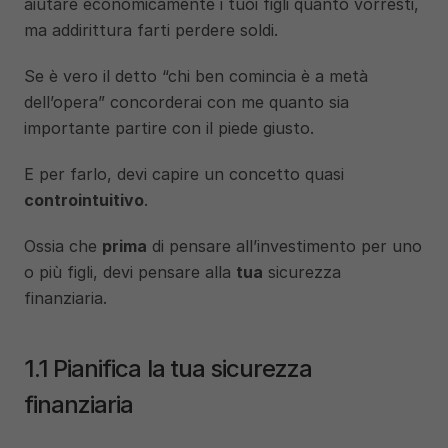
aiutare economicamente i tuoi figli quanto vorresti, 
ma addirittura farti perdere soldi. 
Se è vero il detto “chi ben comincia è a metà 
dell’opera” concorderai con me quanto sia 
importante partire con il piede giusto. 
E per farlo, devi capire un concetto quasi 
controintuitivo
. 
Ossia che 
prima
 di pensare all’investimento per uno 
o più figli, devi pensare alla 
tua
 sicurezza 
finanziaria. 
1.1 Pianifica la tua sicurezza 
finanziaria