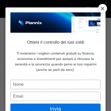
Select Language
Torna al blog
Condividi:
Chi Siamo
Ottieni il controllo dei tuoi soldi
Inizia da qui
Pricing
Ti invieremo i migliori contenuti gratuiti su finanza,
economia e investimenti per aiutarti a ritrovare la
Blog
serenità e la sicurezza quando pensi ai tuoi risparmi
Finanza personale
5 set 2024
Newsletter
(anche se parti da zero).
Come Garantire un 
Community
Digita
Futuro Finanziario 
Contattaci
il
nome
Solido ai Tuoi Figli
Digita
Accedi
l'email
Select Language
Il miglior investimento per i figli
Invia