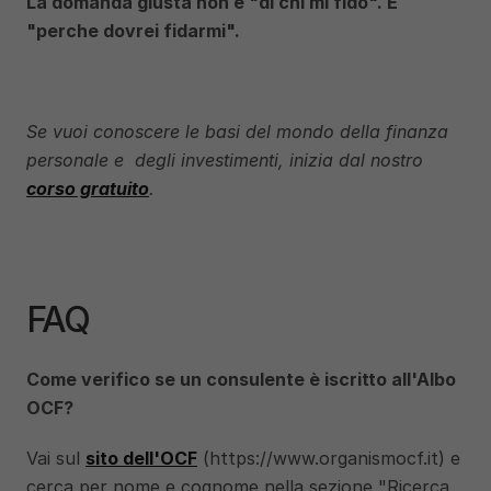
La domanda giusta non è "di chi mi fido". È 
"perche dovrei fidarmi".
Se vuoi conoscere le basi del mondo della finanza 
personale e  degli investimenti, inizia dal nostro 
corso gratuito
.
FAQ
Come verifico se un consulente è iscritto all'Albo 
OCF?
Vai sul 
sito dell'OCF
 (https://www.organismocf.it) e 
cerca per nome e cognome nella sezione "Ricerca 