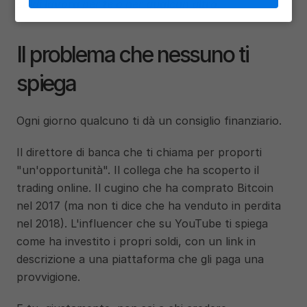
soldi lavora per te o per qualcun altro.
Il problema che nessuno ti 
spiega
Ogni giorno qualcuno ti dà un consiglio finanziario.
Il direttore di banca che ti chiama per proporti 
"un'opportunità". Il collega che ha scoperto il 
trading online. Il cugino che ha comprato Bitcoin 
nel 2017 (ma non ti dice che ha venduto in perdita 
nel 2018). L'influencer che su YouTube ti spiega 
come ha investito i propri soldi, con un link in 
descrizione a una piattaforma che gli paga una 
provvigione.