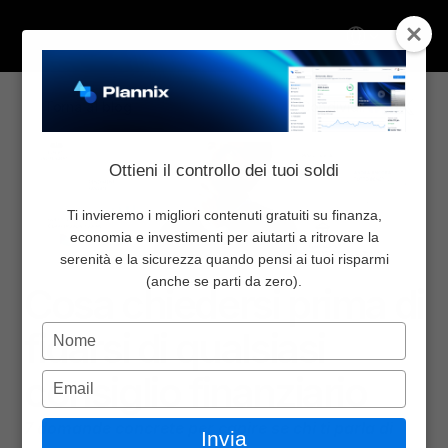
Select Language
Torna al blog
Condividi:
Chi Siamo
Ottieni il controllo dei tuoi soldi
Inizia da qui
Pricing
Ti invieremo i migliori contenuti gratuiti su finanza,
economia e investimenti per aiutarti a ritrovare la
Blog
serenità e la sicurezza quando pensi ai tuoi risparmi
Finanza personale
19 mag 2026
Newsletter
(anche se parti da zero).
Cosa chiedersi prima di 
Community
Digita
fidarsi di qualsiasi 
Contattaci
il
nome
consiglio finanziario
Digita
Accedi
l'email
Select Language
7 domande concrete per capire se chi ti parla di 
Invia