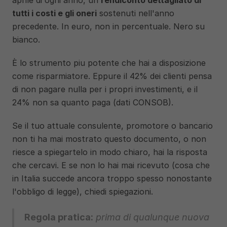
aprile di ogni anno, un 
rendiconto dettagliato di 
tutti i costi e gli oneri
 sostenuti nell'anno 
precedente. In euro, non in percentuale. Nero su 
bianco.
È lo strumento piu potente che hai a disposizione 
come risparmiatore. Eppure il 42% dei clienti pensa 
di non pagare nulla per i propri investimenti, e il 
24% non sa quanto paga (dati CONSOB).
Se il tuo attuale consulente, promotore o bancario 
non ti ha mai mostrato questo documento, o non 
riesce a spiegartelo in modo chiaro, hai la risposta 
che cercavi. E se non lo hai mai ricevuto (cosa che 
in Italia succede ancora troppo spesso nonostante 
l'obbligo di legge), chiedi spiegazioni.
Regola pratica:
 prima di qualunque nuova 