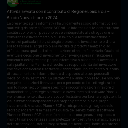
Attività avviata con il contributo di Regione Lombardia – 
Bando Nuova Impresa 2024.
La presente pagina informativa ha unicamente scopo informativo e di 
marketing da parte di Plannix SCF srl. Le informazioni ivi contenute non 
costituiscono e non possono essere interpretate alla stregua di una 
consulenza d’investimento o di un invito o la raccomandazione in 
favore di particolari titoli, strategie o prodotti d’investimento o di una 
sollecitazione all’acquisto o alla vendita di prodotti finanziari o ad 
effettuare una qualsiasi altra transazione di natura finanziaria. Qualsiasi 
eventuale decisione di investimento che venga presa in relazione al 
contenuto della presente pagina informativa o ai contenuti accessibili 
sulla piattaforma Plannix è di esclusiva responsabilità dell’investitore 
che deve considerare il software Plannix come uno strumento di analisi, 
di tracciamento, di informazione e di supporto alle sue personali 
decisioni di investimento. La piattaforma Plannix non esegue e non può 
eseguire transazioni finanziarie per o per conto dei clienti registrati e 
non fornisce nè può fornire specifiche raccomandazioni in favore di 
particolari titoli, strategie o prodotti d’investimento; il software Plannix 
viene unicamente utilizzato a scopo illustrativo per facilitare agli utenti la 
visualizzazione indipendente del proprio patrimonio e dei propri 
investimenti. Anche se Plannix SCF srl intraprende ogni ragionevole 
sforzo per garantire la massima qualità dei servizi forniti, il software 
Plannix e Plannix SCF srl non forniscono alcuna garanzia espressa o 
implicita sulla correttezza, completezza, tempestività o sull’accuratezza 
delle informazioni, delle assegnazioni, dei tassi, degli indici, dei prezzi, 