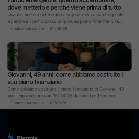
Fondo emergenza: quanto accantonare, 
dove metterlo e perché viene prima di tutto
Quanto mettere nel fondo emergenza, dove parcheggiarlo 
e perché è il primo passo di qualsiasi piano finanziario. Guida 
pratica con numeri e scenari.
Finanza personale
04/06/26
Giovanni, 49 anni: come abbiamo costruito il 
suo piano finanziario
Come abbiamo costruito il piano finanziario di Giovanni, 49 
anni, imprenditore con 350.000€ da investire. Processo 
completo: analisi, obiettivi, portafoglio.
Finanza personale
03/06/26