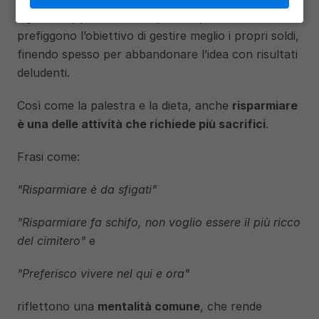
Ogni anno, puntualmente, molte persone si 
prefiggono l’obiettivo di gestire meglio i propri soldi, 
finendo spesso per abbandonare l’idea con risultati 
deludenti.
Così come la palestra e la dieta, anche 
risparmiare 
è una delle attività che richiede più sacrifici
.
Frasi come: 
"Risparmiare è da sfigati"
"Risparmiare fa schifo, non voglio essere il più ricco 
del cimitero"
 e 
"Preferisco vivere nel qui e ora" 
riflettono una 
mentalità comune
, che rende 