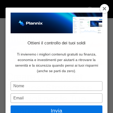
Select Language
Torna al blog
Condividi:
Chi Siamo
Ottieni il controllo dei tuoi soldi
Inizia da qui
Pricing
Ti invieremo i migliori contenuti gratuiti su finanza,
economia e investimenti per aiutarti a ritrovare la
Blog
serenità e la sicurezza quando pensi ai tuoi risparmi
Finanza personale
27 ago 2024
Newsletter
(anche se parti da zero).
Creare un Budget 
Community
Digita
Efficace: Strategie e 
Contattaci
il
nome
Consigli per le Tue 
Digita
Accedi
l'email
Select Language
Finanze
Invia