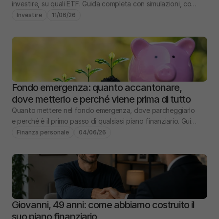
investire, su quali ETF. Guida completa con simulazioni, costi 
e confronto PIC vs PAC.
Investire
11/06/26
Fondo emergenza: quanto accantonare, 
dove metterlo e perché viene prima di tutto
Quanto mettere nel fondo emergenza, dove parcheggiarlo 
e perché è il primo passo di qualsiasi piano finanziario. Guida 
pratica con numeri e scenari.
Finanza personale
04/06/26
Giovanni, 49 anni: come abbiamo costruito il 
suo piano finanziario