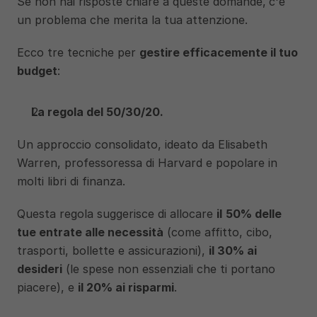
Se non hai risposte chiare a queste domande,
c'è 
un problema che merita la tua attenzione.
Ecco tre tecniche per 
gestire efficacemente il tuo 
budget
:
La regola del 50/30/20.
Un approccio consolidato, ideato da Elisabeth 
Warren, professoressa di Harvard e popolare in 
molti libri di finanza.
Questa regola suggerisce di allocare 
il
50% delle 
tue entrate alle necessità
 (come affitto, cibo, 
trasporti, bollette e assicurazioni), 
il 30% ai 
desideri
 (le spese non essenziali che ti portano 
piacere), e 
il 20% ai risparmi
. 