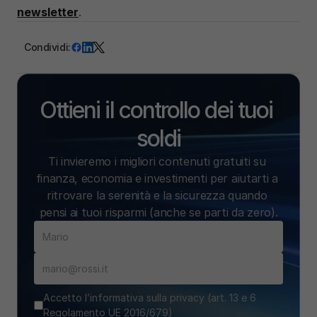
newsletter
.
Condividi:
Ottieni il controllo dei tuoi 
soldi
Ti invieremo i migliori contenuti gratuiti su 
finanza, economia e investimenti per aiutarti a 
ritrovare la serenità e la sicurezza quando 
pensi ai tuoi risparmi (anche se parti da zero).
Accetto l’informativa sulla privacy (art. 13 e 6
Regolamento UE 2016/679)