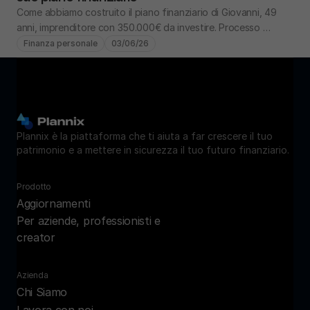
Come abbiamo costruito il piano finanziario di Giovanni, 49 
anni, imprenditore con 350.000€ da investire. Processo 
completo: analisi, obiettivi, portafoglio.
Finanza personale
03/06/26
Plannix è la piattaforma che ti aiuta a far crescere il tuo 
patrimonio e a mettere in sicurezza il tuo futuro finanziario.
Prodotto
Aggiornamenti
Per aziende, professionisti e 
creator
Azienda
Chi Siamo