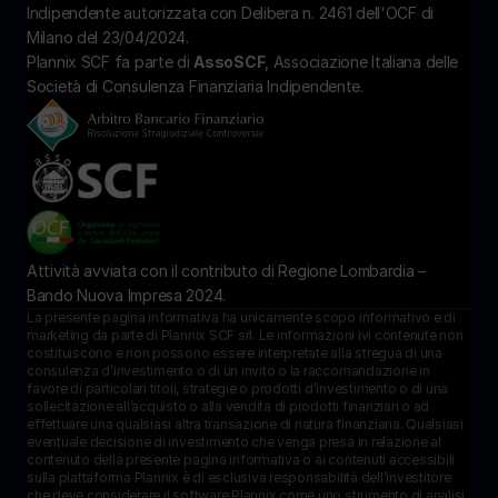
Indipendente autorizzata con Delibera n. 2461 dell'OCF di 
Milano del 23/04/2024.
Plannix SCF fa parte di 
AssoSCF
, Associazione Italiana delle 
Società di Consulenza Finanziaria Indipendente.
Attività avviata con il contributo di Regione Lombardia – 
Bando Nuova Impresa 2024.
La presente pagina informativa ha unicamente scopo informativo e di 
marketing da parte di Plannix SCF srl. Le informazioni ivi contenute non 
costituiscono e non possono essere interpretate alla stregua di una 
consulenza d’investimento o di un invito o la raccomandazione in 
favore di particolari titoli, strategie o prodotti d’investimento o di una 
sollecitazione all’acquisto o alla vendita di prodotti finanziari o ad 
effettuare una qualsiasi altra transazione di natura finanziaria. Qualsiasi 
eventuale decisione di investimento che venga presa in relazione al 
contenuto della presente pagina informativa o ai contenuti accessibili 
sulla piattaforma Plannix è di esclusiva responsabilità dell’investitore 
che deve considerare il software Plannix come uno strumento di analisi, 