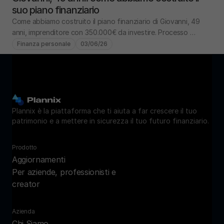
suo piano finanziario
Come abbiamo costruito il piano finanziario di Giovanni, 49 
anni, imprenditore con 350.000€ da investire. Processo 
completo: analisi, obiettivi, portafoglio.
Finanza personale
03/06/26
Plannix è la piattaforma che ti aiuta a far crescere il tuo 
patrimonio e a mettere in sicurezza il tuo futuro finanziario.
Prodotto
Aggiornamenti
Per aziende, professionisti e 
creator
Azienda
Chi Siamo