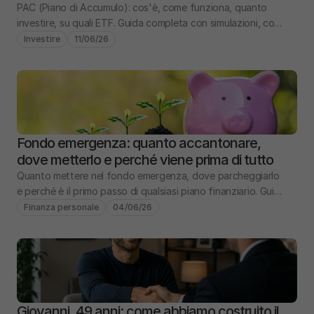
PAC (Piano di Accumulo): cos'è, come funziona, quanto 
investire, su quali ETF. Guida completa con simulazioni, costi 
e confronto PIC vs PAC.
Investire
11/06/26
Fondo emergenza: quanto accantonare, 
dove metterlo e perché viene prima di tutto
Quanto mettere nel fondo emergenza, dove parcheggiarlo 
e perché è il primo passo di qualsiasi piano finanziario. Guida 
pratica con numeri e scenari.
Finanza personale
04/06/26
Giovanni, 49 anni: come abbiamo costruito il 