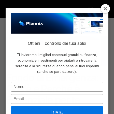
Select Language
Torna al blog
Condividi:
Chi Siamo
Ottieni il controllo dei tuoi soldi
Inizia da qui
Pricing
Ti invieremo i migliori contenuti gratuiti su finanza,
economia e investimenti per aiutarti a ritrovare la
Blog
serenità e la sicurezza quando pensi ai tuoi risparmi
Finanza personale
24 ott 2024
Newsletter
(anche se parti da zero).
Fondo di Emergenza: 
Community
Digita
Cos'è e Perché è 
Contattaci
il
nome
Essenziale per te
Digita
Accedi
l'email
Select Language
Avere un fondo di emergenza è uno dei pilastri più 
Invia