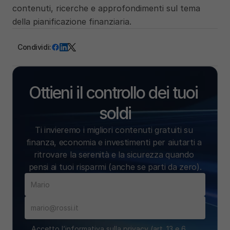
contenuti, ricerche e approfondimenti sul tema 
della pianificazione finanziaria.
Condividi:
Ottieni il controllo dei tuoi 
soldi
Ti invieremo i migliori contenuti gratuiti su 
finanza, economia e investimenti per aiutarti a 
ritrovare la serenità e la sicurezza quando 
pensi ai tuoi risparmi (anche se parti da zero).
Accetto l’informativa sulla privacy (art. 13 e 6