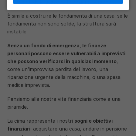
importanti della gestione finanziaria personale. 
È simile a costruire le fondamenta di una casa: se le 
fondamenta non sono solide, la struttura sarà 
instabile. 
Senza un fondo di emergenza, le finanze 
personali possono essere vulnerabili a imprevisti 
che possono verificarsi in qualsiasi momento
, 
come un’improvvisa perdita del lavoro, una 
riparazione urgente della macchina, o una spesa 
medica imprevista. 
Pensiamo alla nostra vita finanziaria come a una 
piramide. 
La cima rappresenta i nostri 
sogni e obiettivi 
finanziari
: acquistare una casa, andare in pensione 