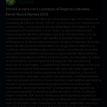
Attività avviata con il contributo di Regione Lombardia – 
Bando Nuova Impresa 2024.
La presente pagina informativa ha unicamente scopo informativo e di 
marketing da parte di Plannix SCF srl. Le informazioni ivi contenute non 
costituiscono e non possono essere interpretate alla stregua di una 
consulenza d’investimento o di un invito o la raccomandazione in 
favore di particolari titoli, strategie o prodotti d’investimento o di una 
sollecitazione all’acquisto o alla vendita di prodotti finanziari o ad 
effettuare una qualsiasi altra transazione di natura finanziaria. Qualsiasi 
eventuale decisione di investimento che venga presa in relazione al 
contenuto della presente pagina informativa o ai contenuti accessibili 
sulla piattaforma Plannix è di esclusiva responsabilità dell’investitore 
che deve considerare il software Plannix come uno strumento di analisi, 
di tracciamento, di informazione e di supporto alle sue personali 
decisioni di investimento. La piattaforma Plannix non esegue e non può 
eseguire transazioni finanziarie per o per conto dei clienti registrati e 
non fornisce nè può fornire specifiche raccomandazioni in favore di 
particolari titoli, strategie o prodotti d’investimento; il software Plannix 
viene unicamente utilizzato a scopo illustrativo per facilitare agli utenti la 
visualizzazione indipendente del proprio patrimonio e dei propri 
investimenti. Anche se Plannix SCF srl intraprende ogni ragionevole 
sforzo per garantire la massima qualità dei servizi forniti, il software 
Plannix e Plannix SCF srl non forniscono alcuna garanzia espressa o 
implicita sulla correttezza, completezza, tempestività o sull’accuratezza 
delle informazioni, delle assegnazioni, dei tassi, degli indici, dei prezzi, 
dei calcoli, delle analisi, dei dati di mercato e degli altri contenuti 