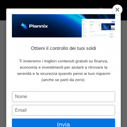
Select Language
Torna al blog
Condividi:
Chi Siamo
Ottieni il controllo dei tuoi soldi
Inizia da qui
Pricing
Ti invieremo i migliori contenuti gratuiti su finanza,
economia e investimenti per aiutarti a ritrovare la
Blog
serenità e la sicurezza quando pensi ai tuoi risparmi
Finanza personale
29 lug 2025
Newsletter
(anche se parti da zero).
Indebitarsi per 
Community
Digita
investire? Analisi di un 
Contattaci
il
nome
fallimento finanziario 
Digita
Accedi
l'email
Select Language
garantito
Invia