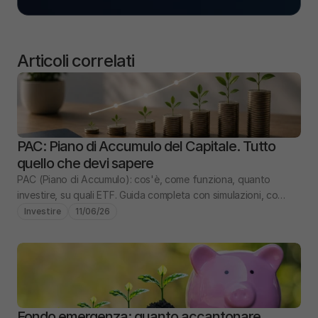
Articoli correlati
PAC: Piano di Accumulo del Capitale. Tutto 
quello che devi sapere
PAC (Piano di Accumulo): cos'è, come funziona, quanto 
investire, su quali ETF. Guida completa con simulazioni, costi 
e confronto PIC vs PAC.
Investire
11/06/26
Fondo emergenza: quanto accantonare, 