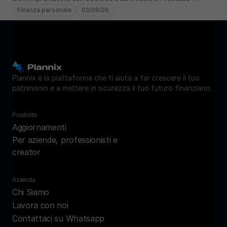
completo: analisi, obiettivi, portafoglio.
Finanza personale
03/06/26
Plannix è la piattaforma che ti aiuta a far crescere il tuo 
patrimonio e a mettere in sicurezza il tuo futuro finanziario.
Prodotto
Aggiornamenti
Per aziende, professionisti e 
creator
Azienda
Chi Siamo
Lavora con noi
Contattaci su Whatsapp