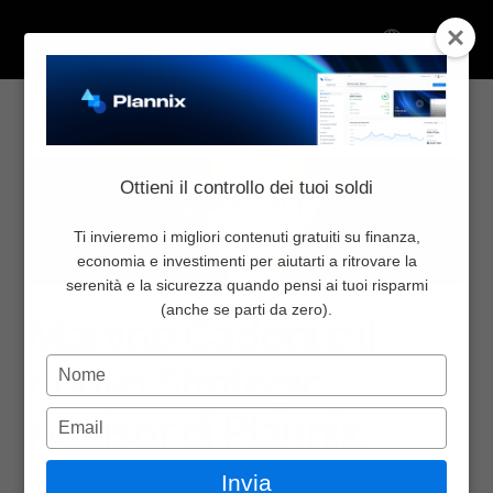
Select Language
Torna al blog
Condividi:
Chi Siamo
Ottieni il controllo dei tuoi soldi
Inizia da qui
Pricing
Ti invieremo i migliori contenuti gratuiti su finanza,
economia e investimenti per aiutarti a ritrovare la
Blog
serenità e la sicurezza quando pensi ai tuoi risparmi
Press
22 nov 2024
Newsletter
(anche se parti da zero).
Martino Cadoni è il 
Community
Digita
nuovo Strategic 
Contattaci
il
nome
Advisor di Plannix
Digita
Accedi
l'email
Select Language
Già Director di Klarna, e con 15 anni di esperienza 
Invia