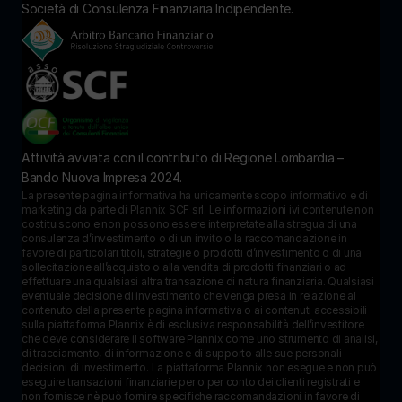
Società di Consulenza Finanziaria Indipendente.
Attività avviata con il contributo di Regione Lombardia – 
Bando Nuova Impresa 2024.
La presente pagina informativa ha unicamente scopo informativo e di 
marketing da parte di Plannix SCF srl. Le informazioni ivi contenute non 
costituiscono e non possono essere interpretate alla stregua di una 
consulenza d’investimento o di un invito o la raccomandazione in 
favore di particolari titoli, strategie o prodotti d’investimento o di una 
sollecitazione all’acquisto o alla vendita di prodotti finanziari o ad 
effettuare una qualsiasi altra transazione di natura finanziaria. Qualsiasi 
eventuale decisione di investimento che venga presa in relazione al 
contenuto della presente pagina informativa o ai contenuti accessibili 
sulla piattaforma Plannix è di esclusiva responsabilità dell’investitore 
che deve considerare il software Plannix come uno strumento di analisi, 
di tracciamento, di informazione e di supporto alle sue personali 
decisioni di investimento. La piattaforma Plannix non esegue e non può 
eseguire transazioni finanziarie per o per conto dei clienti registrati e 
non fornisce nè può fornire specifiche raccomandazioni in favore di 