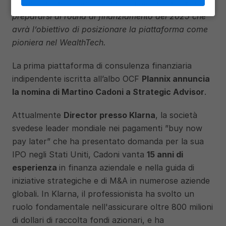
nel mondo del Fintech, Cadoni aiuterà Plannix a 
prepararsi al round di finanziamento del 2025 che 
avrà l’obiettivo di posizionare la piattaforma come 
pioniera nel WealthTech.
La
prima piattaforma di consulenza finanziaria 
indipendente iscritta all’albo OCF 
Plannix annuncia 
la nomina di Martino Cadoni a Strategic Advisor
. 
Attualmente 
Director presso Klarna
, la società 
svedese leader mondiale nei pagamenti ”buy now 
pay later” che ha presentato domanda per la sua 
IPO negli Stati Uniti, Cadoni vanta 
15 anni di 
esperienza 
in finanza aziendale e nella guida di 
iniziative strategiche e di M&A in numerose aziende 
globali. In Klarna, il professionista ha svolto un 
ruolo fondamentale nell'assicurare oltre 800 milioni 
di dollari di raccolta fondi azionari, e ha 