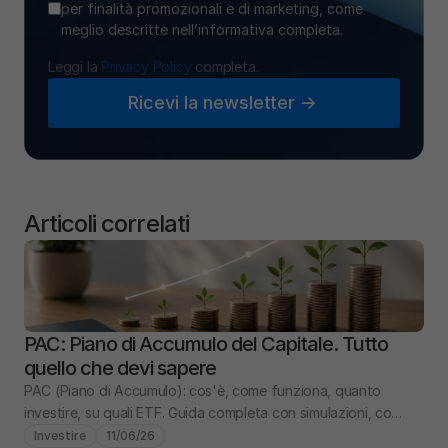
per finalità promozionali e di marketing, come
meglio descritte nell’informativa completa.
Leggi la 
Privacy Policy
 completa.
Ricevi la newsletter ->
Articoli correlati
PAC: Piano di Accumulo del Capitale. Tutto 
quello che devi sapere
PAC (Piano di Accumulo): cos'è, come funziona, quanto 
investire, su quali ETF. Guida completa con simulazioni, costi 
e confronto PIC vs PAC.
Investire
11/06/26