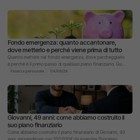
Fondo emergenza: quanto accantonare, 
dove metterlo e perché viene prima di tutto
Quanto mettere nel fondo emergenza, dove parcheggiarlo 
e perché è il primo passo di qualsiasi piano finanziario. Guida 
pratica con numeri e scenari.
Finanza personale
04/06/26
Giovanni, 49 anni: come abbiamo costruito il 
suo piano finanziario
Come abbiamo costruito il piano finanziario di Giovanni, 49 
anni, imprenditore con 350.000€ da investire. Processo 