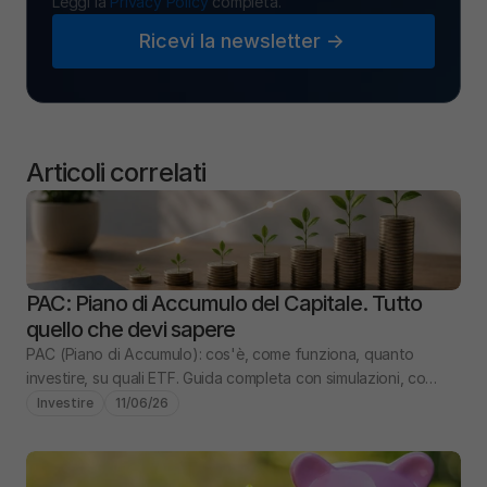
Leggi la 
Privacy Policy
 completa.
Ricevi la newsletter ->
Articoli correlati
PAC: Piano di Accumulo del Capitale. Tutto 
quello che devi sapere
PAC (Piano di Accumulo): cos'è, come funziona, quanto 
investire, su quali ETF. Guida completa con simulazioni, costi 
e confronto PIC vs PAC.
Investire
11/06/26