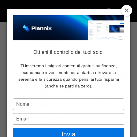
Select Language
Torna al blog
Condividi:
Chi Siamo
Ottieni il controllo dei tuoi soldi
Inizia da qui
Pricing
Ti invieremo i migliori contenuti gratuiti su finanza,
economia e investimenti per aiutarti a ritrovare la
Blog
serenità e la sicurezza quando pensi ai tuoi risparmi
Investire
2 lug 2024
Newsletter
(anche se parti da zero).
Strategie efficaci per 
Community
Digita
ottimizzare il proprio 
Contattaci
il
nome
Portafoglio
Digita
Accedi
l'email
Select Language
Ottimizzare il Tuo Portafoglio: 
Invia