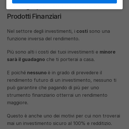
Strategie per Ridurre i Costi dei 
Prodotti Finanziari
Nel settore degli investimenti, i
 costi
 sono una 
funzione inversa del rendimento. 
Più sono alti i costi dei tuoi investimenti e 
minore 
sarà il guadagno
 che ti porterai a casa. 
E poiché
 nessuno 
è in grado di prevedere il 
rendimento futuro di un investimento, nessuno ti 
può garantire che pagando di più per uno 
strumento finanziario otterrai un rendimento 
maggiore.
Questo è anche uno dei motivi per cui non troverai 
mai un investimento sicuro al 100% e redditizio.