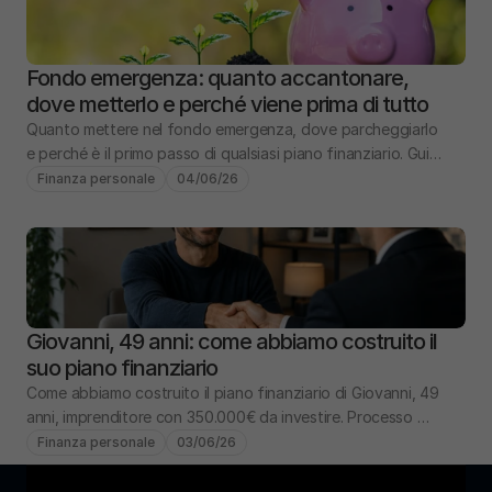
Fondo emergenza: quanto accantonare, 
dove metterlo e perché viene prima di tutto
Quanto mettere nel fondo emergenza, dove parcheggiarlo 
e perché è il primo passo di qualsiasi piano finanziario. Guida 
pratica con numeri e scenari.
Finanza personale
04/06/26
Giovanni, 49 anni: come abbiamo costruito il 
suo piano finanziario
Come abbiamo costruito il piano finanziario di Giovanni, 49 
anni, imprenditore con 350.000€ da investire. Processo 
completo: analisi, obiettivi, portafoglio.
Finanza personale
03/06/26