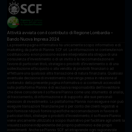
Attività avviata con il contributo di Regione Lombardia – 
Bando Nuova Impresa 2024.
La presente pagina informativa ha unicamente scopo informativo e di 
marketing da parte di Plannix SCF srl. Le informazioni ivi contenute non 
costituiscono e non possono essere interpretate alla stregua di una 
consulenza d’investimento o di un invito o la raccomandazione in 
favore di particolari titoli, strategie o prodotti d’investimento o di una 
sollecitazione all’acquisto o alla vendita di prodotti finanziari o ad 
effettuare una qualsiasi altra transazione di natura finanziaria. Qualsiasi 
eventuale decisione di investimento che venga presa in relazione al 
contenuto della presente pagina informativa o ai contenuti accessibili 
sulla piattaforma Plannix è di esclusiva responsabilità dell’investitore 
che deve considerare il software Plannix come uno strumento di analisi, 
di tracciamento, di informazione e di supporto alle sue personali 
decisioni di investimento. La piattaforma Plannix non esegue e non può 
eseguire transazioni finanziarie per o per conto dei clienti registrati e 
non fornisce nè può fornire specifiche raccomandazioni in favore di 
particolari titoli, strategie o prodotti d’investimento; il software Plannix 
viene unicamente utilizzato a scopo illustrativo per facilitare agli utenti la 
visualizzazione indipendente del proprio patrimonio e dei propri 
investimenti. Anche se Plannix SCF srl intraprende ogni ragionevole 